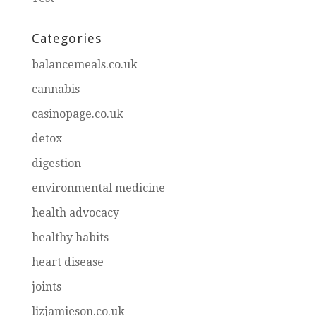
Categories
balancemeals.co.uk
cannabis
casinopage.co.uk
detox
digestion
environmental medicine
health advocacy
healthy habits
heart disease
joints
lizjamieson.co.uk