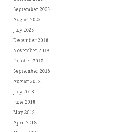
September 2025
August 2025
July 2025
December 2018
November 2018
October 2018
September 2018
August 2018
July 2018
June 2018
May 2018
April 2018