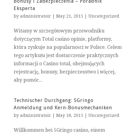
Bonusy i Zabezpieczenia – Poradnik
Eksperta
by
administratoir
|
May 21, 2015
|
Uncategorized
Witamy w szczegółowym przewodniku
dotyczącym Total casino opinie, platformy,
która zyskuje na popularności w Polsce. Celem
tego artykułu jest dostarczenie praktycznych
informacji o Casino total, obejmujących
rejestrację, bonusy, bezpieczeństwo i więcej,
aby pomóc...
Technischer Durchgang: 5Gringo
Anmeldung und Kern-Bonusmechaniken
by
administratoir
|
May 18, 2015
|
Uncategorized
Willkommen bei 5Gringo casino, einem