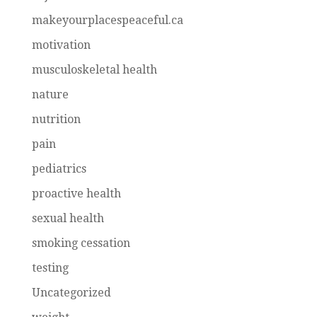
makeyourplacespeaceful.ca
motivation
musculoskeletal health
nature
nutrition
pain
pediatrics
proactive health
sexual health
smoking cessation
testing
Uncategorized