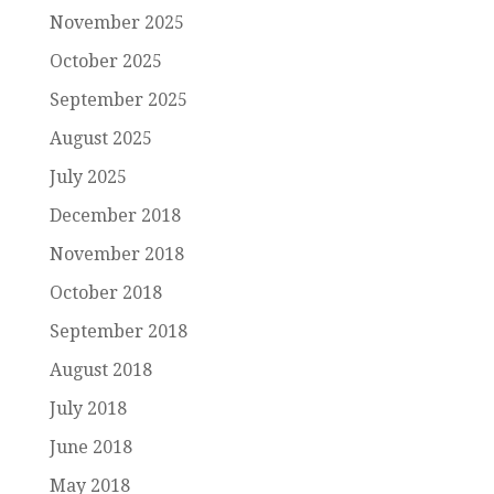
November 2025
October 2025
September 2025
August 2025
July 2025
December 2018
November 2018
October 2018
September 2018
August 2018
July 2018
June 2018
May 2018