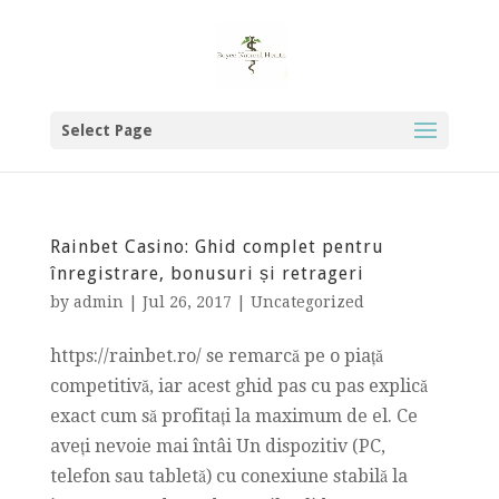
Select Page
Rainbet Casino: Ghid complet pentru
înregistrare, bonusuri și retrageri
by
admin
|
Jul 26, 2017
|
Uncategorized
https://rainbet.ro/ se remarcă pe o piață
competitivă, iar acest ghid pas cu pas explică
exact cum să profitați la maximum de el. Ce
aveți nevoie mai întâi Un dispozitiv (PC,
telefon sau tabletă) cu conexiune stabilă la