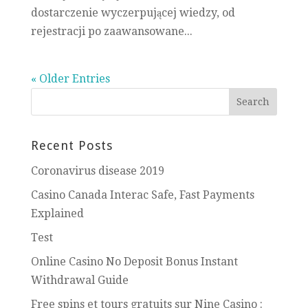
dostarczenie wyczerpującej wiedzy, od
rejestracji po zaawansowane...
« Older Entries
Recent Posts
Coronavirus disease 2019
Casino Canada Interac Safe, Fast Payments
Explained
Test
Online Casino No Deposit Bonus Instant
Withdrawal Guide
Free spins et tours gratuits sur Nine Casino :