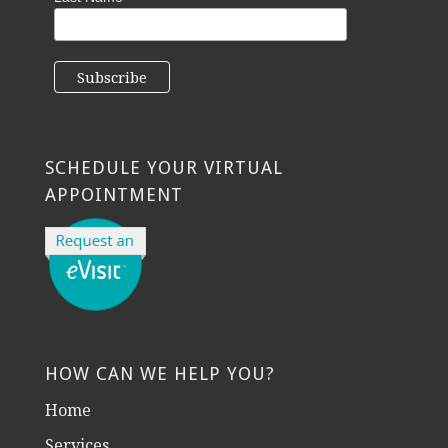
SCHEDULE YOUR VIRTUAL
APPOINTMENT
HOW CAN WE HELP YOU?
Home
Services