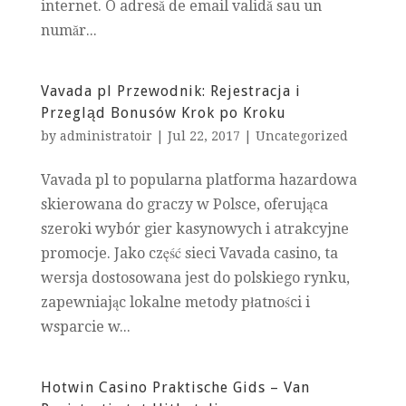
internet. O adresă de email validă sau un
număr...
Vavada pl Przewodnik: Rejestracja i
Przegląd Bonusów Krok po Kroku
by
administratoir
|
Jul 22, 2017
|
Uncategorized
Vavada pl to popularna platforma hazardowa
skierowana do graczy w Polsce, oferująca
szeroki wybór gier kasynowych i atrakcyjne
promocje. Jako część sieci Vavada casino, ta
wersja dostosowana jest do polskiego rynku,
zapewniając lokalne metody płatności i
wsparcie w...
Hotwin Casino Praktische Gids – Van