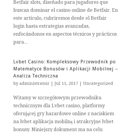
Betfair slots, diseñado para jugadores que
buscan dominar el casino online de Betfair. En
este artículo, cubriremos desde el Betfair
login hasta estrategias avanzadas,
enfocándonos en aspectos técnicos y prácticos
para...
Lvbet Casino: Kompleksowy Przewodnik po
Matematyce Bonusów i Aplikacji Mobilnej –
Analiza Techniczna
by
administratoir
|
Jul 11, 2017
|
Uncategorized
Witamy w szczegółowym przewodniku
technicznym dla Lvbet casino, platformy
oferującej gry hazardowe online z naciskiem
na lvbet aplikacja mobilną i atrakcyjne lvbet
bonusy. Niniejszy dokument ma na celu