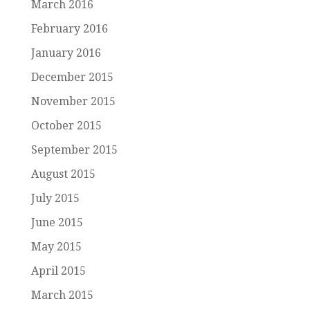
March 2016
February 2016
January 2016
December 2015
November 2015
October 2015
September 2015
August 2015
July 2015
June 2015
May 2015
April 2015
March 2015