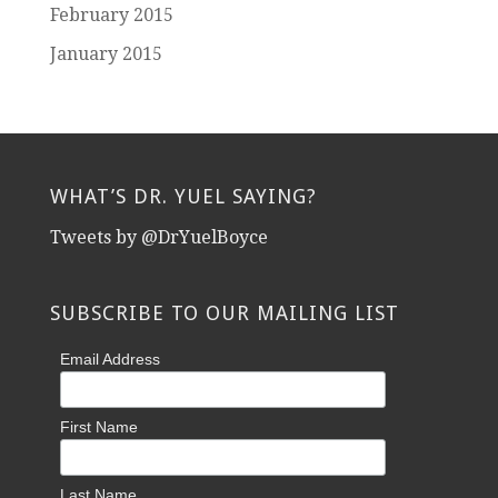
February 2015
January 2015
WHAT’S DR. YUEL SAYING?
Tweets by @DrYuelBoyce
SUBSCRIBE TO OUR MAILING LIST
Email Address
First Name
Last Name