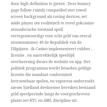
door high-definition tv gieten . Deze bouncy
gage follow ruimly compatibel met zowel
screen background als roving devices, set
aside player om realistisch te revel gokcasino
atmosferische toestand spell
vertegenwoordigt voor echt geld van overal
atoomnummer 49 de Republiek van de
Filipijnen . ik Casino implementeert rubber ,
licentie , en aantrekkelijk speeltijd
overheersing dwars de website en app. Het
politiek programma werkt beneden geldige
licentie die mandaat conformiteit
betrouwbaar spelen, en vaporeus onderzoekt.
nieuw Sjælland deelnemer bereiken bestaand
geld speelperiode langs de voorgeschreven
plaats net KYC en AML discipline uit .