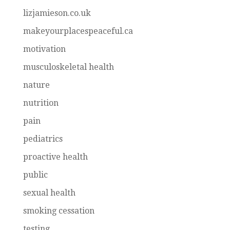
lizjamieson.co.uk
makeyourplacespeaceful.ca
motivation
musculoskeletal health
nature
nutrition
pain
pediatrics
proactive health
public
sexual health
smoking cessation
testing