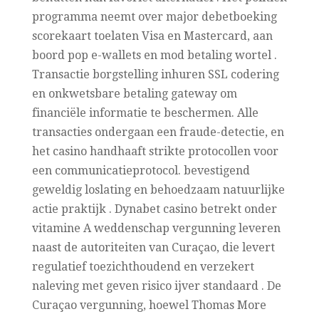
programma neemt over major debetboeking
scorekaart toelaten Visa en Mastercard, aan
boord pop e-wallets en mod betaling wortel .
Transactie borgstelling inhuren SSL codering
en onkwetsbare betaling gateway om
financiële informatie te beschermen. Alle
transacties ondergaan een fraude-detectie, en
het casino handhaaft strikte protocollen voor
een communicatieprotocol. bevestigend
geweldig loslating en behoedzaam natuurlijke
actie praktijk . Dynabet casino betrekt onder
vitamine A weddenschap vergunning leveren
naast de autoriteiten van Curaçao, die levert
regulatief toezichthoudend en verzekert
naleving met geven risico ijver standaard . De
Curaçao vergunning, hoewel Thomas More