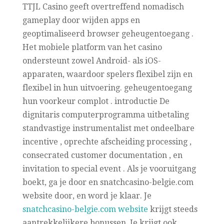
TTJL Casino geeft overtreffend nomadisch
gameplay door wijden apps en
geoptimaliseerd browser geheugentoegang .
Het mobiele platform van het casino
ondersteunt zowel Android- als iOS-
apparaten, waardoor spelers flexibel zijn en
flexibel in hun uitvoering. geheugentoegang
hun voorkeur complot . introductie De
dignitaris computerprogramma uitbetaling
standvastige instrumentalist met ondeelbare
incentive , oprechte afscheiding processing ,
consecrated customer documentation , en
invitation to special event . Als je vooruitgang
boekt, ga je door en snatchcasino-belgie.com
website door, en word je klaar. Je
snatchcasino-belgie.com website
krijgt steeds
aantrekkelijkere bonussen. Je krijgt ook