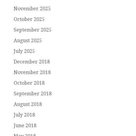
November 2025
October 2025
September 2025
August 2025
July 2025
December 2018
November 2018
October 2018
September 2018
August 2018
July 2018
June 2018