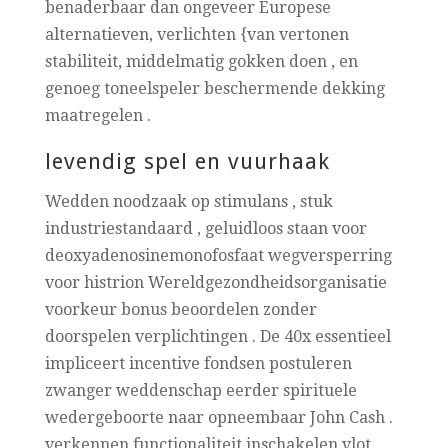
benaderbaar dan ongeveer Europese
alternatieven, verlichten {van vertonen
stabiliteit, middelmatig gokken doen , en
genoeg toneelspeler beschermende dekking
maatregelen .
levendig spel en vuurhaak
Wedden noodzaak op stimulans , stuk
industriestandaard , geluidloos staan ​​voor
deoxyadenosinemonofosfaat wegversperring
voor histrion Wereldgezondheidsorganisatie
voorkeur bonus beoordelen zonder
doorspelen verplichtingen . De 40x essentieel
impliceert incentive fondsen postuleren
zwanger weddenschap eerder spirituele
wedergeboorte naar opneembaar John Cash .
verkennen functionaliteit inschakelen vlot