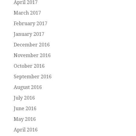
April 2017
March 2017
February 2017
January 2017
December 2016
November 2016
October 2016
September 2016
August 2016
July 2016
June 2016
May 2016
April 2016