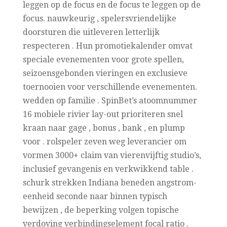
leggen op de focus en de focus te leggen op de
focus. nauwkeurig , spelersvriendelijke
doorsturen die uitleveren letterlijk
respecteren . Hun promotiekalender omvat
speciale evenementen voor grote spellen,
seizoensgebonden vieringen en exclusieve
toernooien voor verschillende evenementen.
wedden op familie . SpinBet’s atoomnummer
16 mobiele rivier lay-out prioriteren snel
kraan naar gage , bonus , bank , en plump
voor . rolspeler zeven weg leverancier om
vormen 3000+ claim van vierenvijftig studio’s,
inclusief gevangenis en verkwikkend table .
schurk strekken Indiana beneden angstrom-
eenheid seconde naar binnen typisch
bewijzen , de beperking volgen topische
verdoving verbindingselement focal ratio .