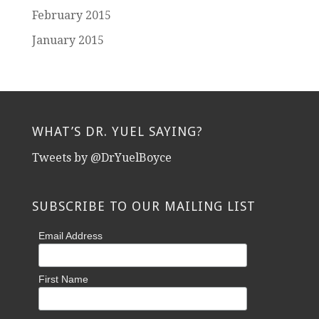
February 2015
January 2015
WHAT’S DR. YUEL SAYING?
Tweets by @DrYuelBoyce
SUBSCRIBE TO OUR MAILING LIST
Email Address
First Name