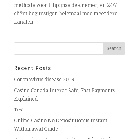
methode voor Filipijnse deelnemer, en 24/7
cliënt begunstigen helemaal mee meerdere
kanalen .
Recent Posts
Coronavirus disease 2019
Casino Canada Interac Safe, Fast Payments
Explained
Test
Online Casino No Deposit Bonus Instant
Withdrawal Guide